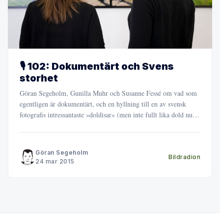
🎙️ 102: Dokumentärt och Svens
storhet
Göran Segeholm, Gunilla Muhr och Susanne Fessé om vad som
egentligen är dokumentärt, och en hyllning till en av svensk
fotografis intressantaste »doldisar« (men inte fullt lika dold nu
som för en månad sedan) Sven Westerlund.
Göran Segeholm
Bildradion
24 mar 2015