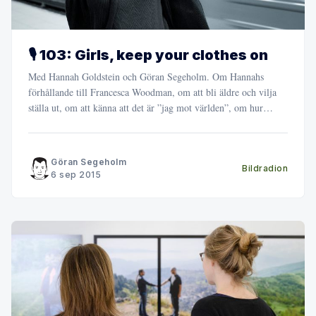
🎙️ 103: Girls, keep your clothes on
Med Hannah Goldstein och Göran Segeholm. Om Hannahs
förhållande till Francesca Woodman, om att bli äldre och vilja
ställa ut, om att känna att det är ”jag mot världen”, om hur
mycket vi älskar Mia Engbergs film Belleville Baby och om att
vilja ha framgång eller inte. Bildradion är tillbaka.
Göran Segeholm
Bildradion
6 sep 2015