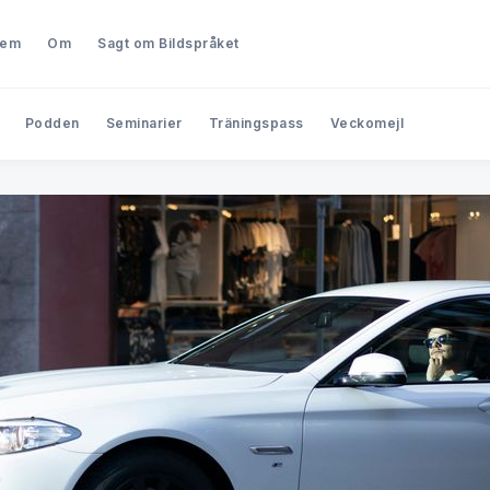
lem
Om
Sagt om Bildspråket
Podden
Seminarier
Träningspass
Veckomejl