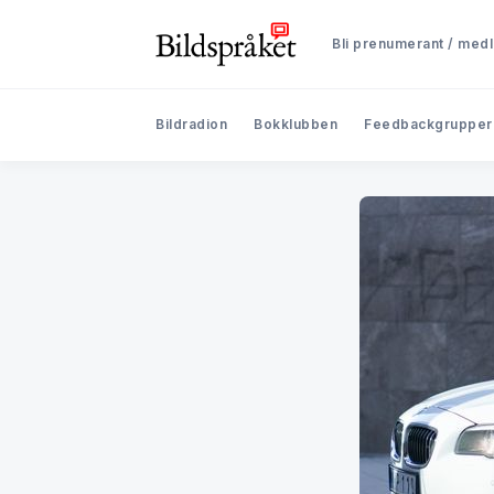
Bli prenumerant / med
Bildradion
Bokklubben
Feedbackgrupper