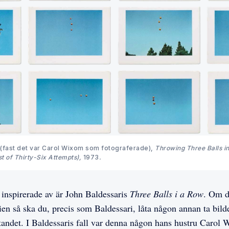
(fast det var Carol Wixom som fotograferade), 
Throwing Three Balls in 
st of Thirty-Six Attempts), 
1973
.
 inspirerade av är John Baldessaris
Three Balls i a Row
. Om d
rien så ska du, precis som Baldessari, låta någon annan ta bi
astandet. I Baldessaris fall var denna någon hans hustru Carol