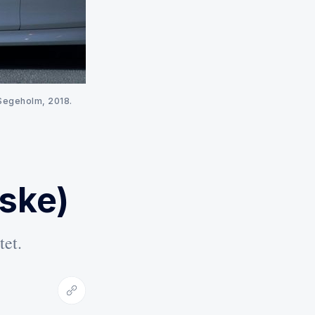
Segeholm, 2018. 
nske)
tet.
Kopiera länk