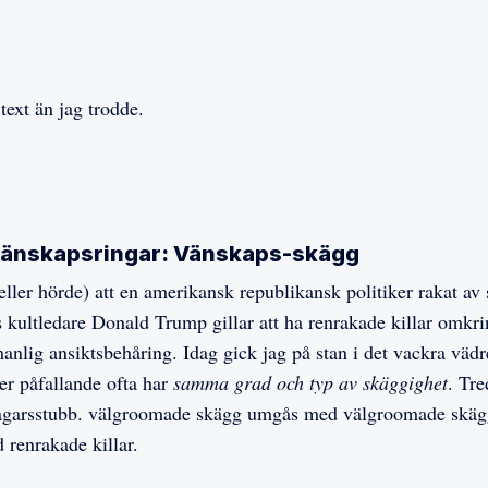
text än jag trodde.
r vänskapsringar: Vänskaps-skägg
eller hörde) att en amerikansk republikansk politiker rakat av 
s kultledare Donald Trump gillar att ha renrakade killar omkrin
manlig ansiktsbehåring. Idag gick jag på stan i det vackra väd
er påfallande ofta har
samma grad och typ av skäggighet
. Tr
garsstubb. välgroomade skägg umgås med välgroomade skäg
 renrakade killar.