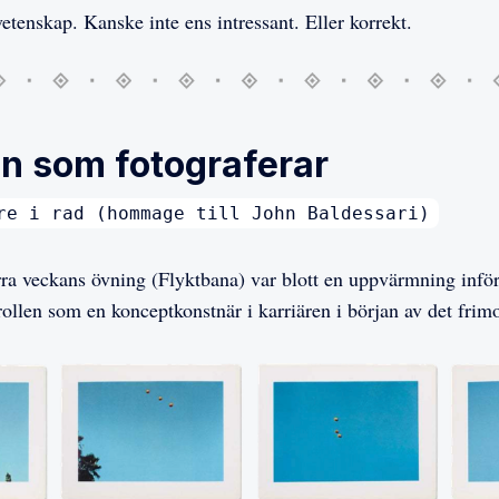
vetenskap. Kanske inte ens intressant. Eller korrekt.
n som fotograferar
re i rad (hommage till John Baldessari)
rra veckans övning (Flyktbana) var blott en uppvärmning infö
 rollen som en konceptkonstnär i karriären i början av det frim