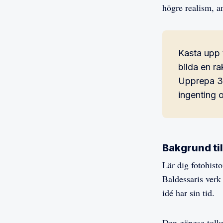
högre realism, 
Kasta upp t
bilda en ra
Upprepa 36
ingenting o
Bakgrund ti
Lär dig fotohis
Baldessaris verk 
idé har sin tid.
Den gängse tolkn