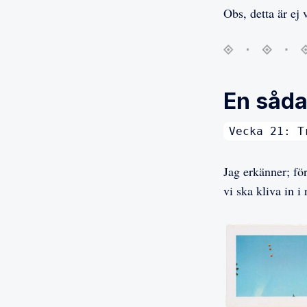
Obs, detta är ej 
En såda
Vecka 21: T
Jag erkänner; fö
vi ska kliva in i