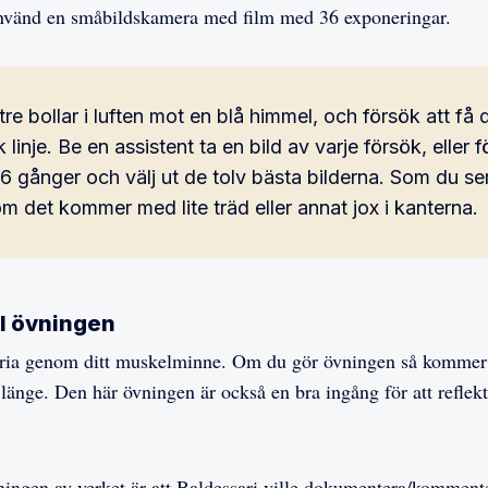
använd en småbildskamera med film med 36 exponeringar.
re bollar i luften mot en blå himmel, och försök att få 
k linje. Be en assistent ta en bild av varje försök, eller f
 gånger och välj ut de tolv bästa bilderna. Som du se
m det kommer med lite träd eller annat jox i kanterna.
ll övningen
toria genom ditt muskelminne. Om du gör övningen så kommer
länge. Den här övningen är också en bra ingång för att reflekte
ingen av verket är att Baldessari ville dokumentera/kommente