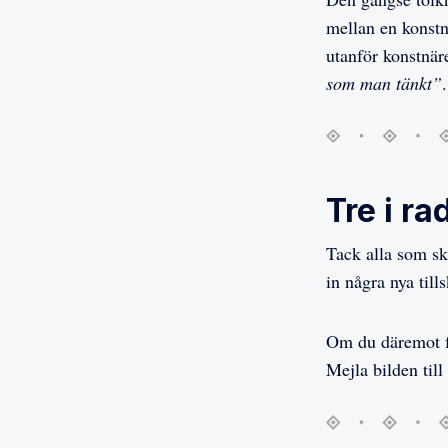
mellan en konstn
utanför konstnäre
som man tänkt”
.
Tre i ra
Tack alla som sk
in några nya till
Om du däremot få
Mejla bilden til