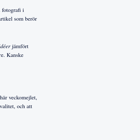
fotografi i
artikel som berör
idéer
jämfört
are. Kanske
 här veckomejlet,
alitet, och att