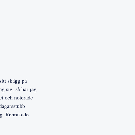
sitt skägg på
g sig, så har jag
ret och noterade
edagarsstubb
g. Renrakade