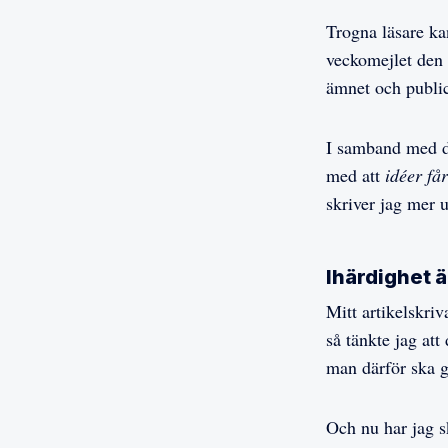
Trogna läsare kan
veckomejlet den s
ämnet och publi
I samband med de
med att
idéer få
skriver jag mer 
Ihärdighet ä
Mitt artikelskriv
så tänkte jag att
man därför ska g
Och nu har jag sk