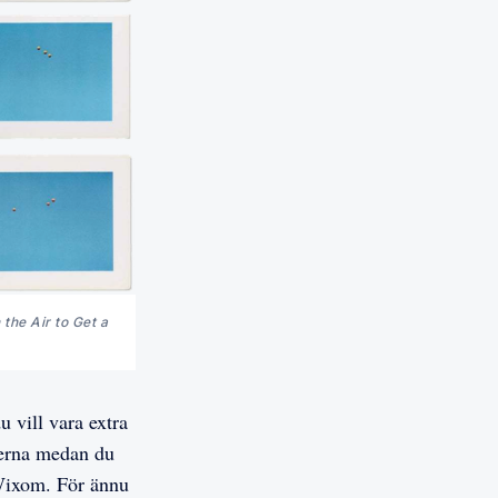
the Air to Get a 
u vill vara extra
lderna medan du
 Wixom. För ännu