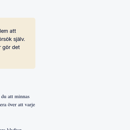
dem att
örsök själv.
r gör det
 du att minnas
ra över att varje
ra klyftan