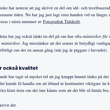
ske har noterat att jag skrivit en del om idé- och teoribaserad 
enaste tiden. Nu har jag just lagt sista handen vid en längre 
ceras i nästa nummer av
Fotografisk Tidskrift
.
tta har jag också tänkt en del på om hur ofta
människor får 
r människor
. Jag misstänker att det senare är betydligt vanlig
utförligt om det en annan gång (när jag är piggare i huvudet).
r också kvalitet
ande har tagit så mycket tid att jag knappt hunnit tänka på det
 det kunde få handla om att ibland är kontinuitet viktigare än kv
öra klart även om det inte känns som att det blir så himla bra.
rivit det.