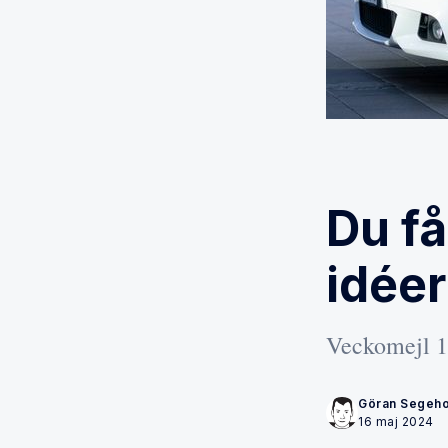
Du få
idéer
Veckomejl 13
Göran Segeh
16 maj 2024