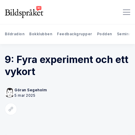
Bildradion
Bokklubben
Feedbackgrupper
Podden
Seminari
9: Fyra experiment och ett
vykort
Göran Segeholm
5 mar 2025
Kopiera länk