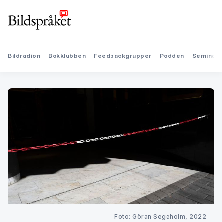
Bildradion
Bokklubben
Feedbackgrupper
Podden
Seminari
Foto: Göran Segeholm, 2022