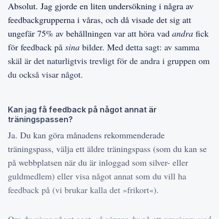
Absolut. Jag gjorde en liten undersökning i några av
feedbackgrupperna i våras, och då visade det sig att
ungefär 75% av behållningen var att höra vad
andra
fick
för feedback på
sina
bilder. Med detta sagt: av samma
skäl är det naturligtvis trevligt för de andra i gruppen om
du också visar något.
Kan jag få feedback på något annat är
träningspassen?
Ja. Du kan göra månadens rekommenderade
träningspass, välja ett äldre träningspass (som du kan se
på webbplatsen när du är inloggad som silver- eller
guldmedlem) eller visa något annat som du vill ha
feedback på (vi brukar kalla det »frikort«).
Om du visar något eget, så vinner du på att precisera
vad