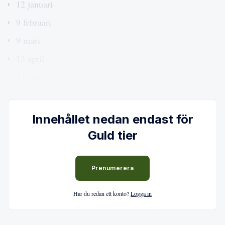
12 januari
9 februari
9 mars
13 april
11 maj
Innehållet nedan endast för
Guld tier
Prenumerera
Har du redan ett konto?
Logga in