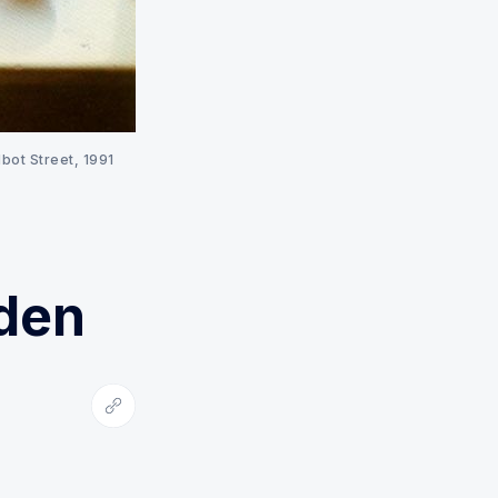
albot Street, 1991
den
Kopiera länk