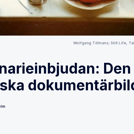
Wolfgang Tillmans; Still Life, T
narieinbjudan: Den
iska dokumentärbil
olm