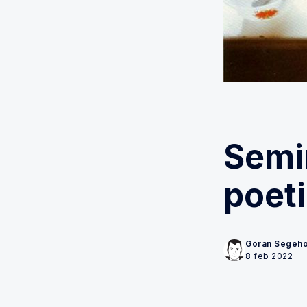
Semi
poet
Göran Segeh
8 feb 2022