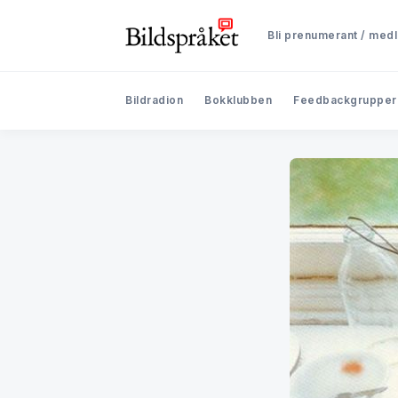
Bli prenumerant / med
Bildradion
Bokklubben
Feedbackgrupper