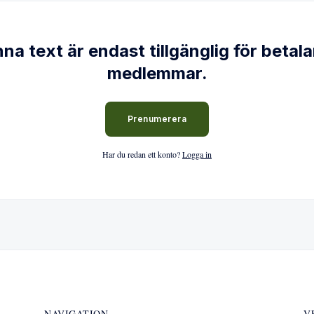
na text är endast tillgänglig för betal
medlemmar.
Prenumerera
Har du redan ett konto?
Logga in
NAVIGATION
V