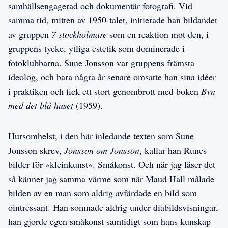
samhällsengagerad och dokumentär fotografi. Vid
samma tid, mitten av 1950-talet, initierade han bildandet
av gruppen
7 stockholmare
som en reaktion mot den, i
gruppens tycke, ytliga estetik som dominerade i
fotoklubbarna. Sune Jonsson var gruppens främsta
ideolog, och bara några år senare omsatte han sina idéer
i praktiken och fick ett stort genombrott med boken
Byn
med det blå huset
(1959).
Hursomhelst, i den här inledande texten som Sune
Jonsson skrev,
Jonsson om Jonsson
, kallar han Runes
bilder för »kleinkunst«. Småkonst. Och när jag läser det
så känner jag samma värme som när Maud Hall målade
bilden av en man som aldrig avfärdade en bild som
ointressant. Han somnade aldrig under diabildsvisningar,
han gjorde egen småkonst samtidigt som hans kunskap