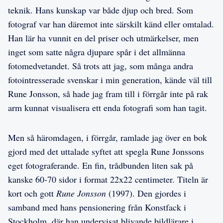
teknik. Hans kunskap var både djup och bred. Som
fotograf var han däremot inte särskilt känd eller omtalad.
Han lär ha vunnit en del priser och utmärkelser, men
inget som satte några djupare spår i det allmänna
fotomedvetandet. Så trots att jag, som många andra
fotointresserade svenskar i min generation, kände väl till
Rune Jonsson, så hade jag fram till i förrgår inte på rak
arm kunnat visualisera ett enda fotografi som han tagit.
Men så häromdagen, i förrgår, ramlade jag över en bok
gjord med det uttalade syftet att spegla Rune Jonssons
eget fotograferande. En fin, trådbunden liten sak på
kanske 60-70 sidor i format 22x22 centimeter. Titeln är
kort och gott
Rune Jonsson
(1997). Den gjordes i
samband med hans pensionering från Konstfack i
Stockholm, där han undervisat blivande bildlärare i