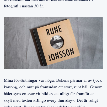
fotografi i nästan 30 år.
Mina förväntningar var höga. Bokens pärmar är av tjock
kartong, och mitt på framsidan ett stort, runt hål. Genom
hålet syns en svartvit bild av ett ulligt får framför en
skylt med texten »Bingo every thursday«. Det är roligt
och varmt. Runes material är indelat i sju olika