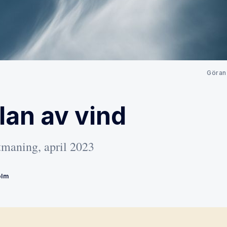
Göran
lan av vind
maning, april 2023
olm