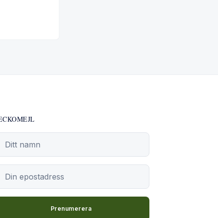
ECKOMEJL
in epostadress
Prenumerera