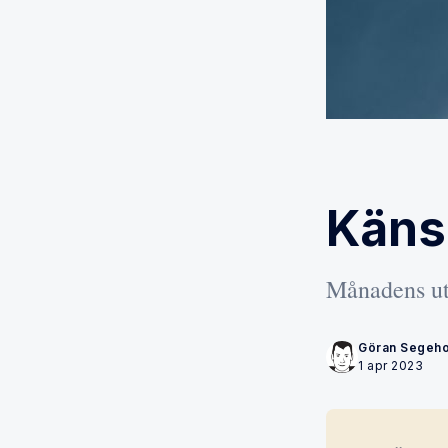
Käns
Månadens ut
Göran Segeh
1 apr 2023