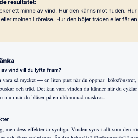
de resultatet:
äcker ett minne av vind. Hur den känns mot huden. Hur 
eller molnen i rörelse. Hur den böjer träden eller får en
tänka
 av vind vill du lyfta fram?
an vara så mycket — en liten pust när du öppnar köksfönstret
i buskar och träd. Det kan vara vinden du känner när du cyklar 
din mun när du blåser på en ublommad maskros.
kter
g, men dess effekter är synliga. Vinden syns i allt som den r
rs och djurs reaktioner. Är den behaglig? Skrämmande? Lustf