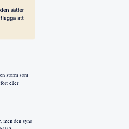
den sätter
 flagga att
, en storm som
fort eller
ör, men den syns
ylld?