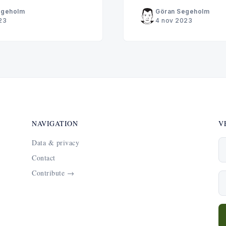
egeholm
Göran Segeholm
23
4 nov 2023
NAVIGATION
V
Data & privacy
D
Contact
Contribute →