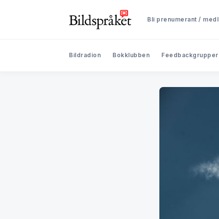
Bli prenumerant / med
Bildradion
Bokklubben
Feedbackgrupper