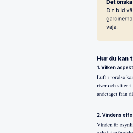
Det önska
Din bild v
gardinerna 
vaja.
Hur du kan 
1. Vilken aspekt
Luft i rörelse k
river och sliter 
andetaget från 
2. Vindens effe
Vinden är osynli
också i människo