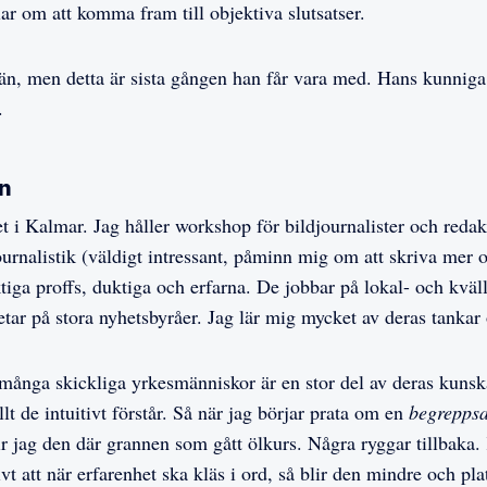
ar om att komma fram till objektiva slutsatser.
 än, men detta är sista gången han får vara med. Hans kunniga
.
n
et i Kalmar. Jag håller workshop för bildjournalister och reda
ournalistik (väldigt intressant, påminn mig om att skriva mer
tiga proffs, duktiga och erfarna. De jobbar på lokal- och kväl
etar på stora nyhetsbyråer. Jag lär mig mycket av deras tankar 
ånga skickliga yrkesmänniskor är en stor del av deras kunsk
allt de intuitivt förstår. Så när jag börjar prata om en
begrepps
ir jag den där grannen som gått ölkurs. Några ryggar tillbaka.
vt att när erfarenhet ska kläs i ord, så blir den mindre och pl