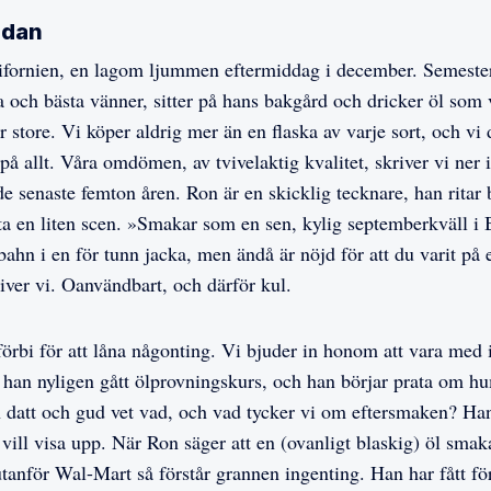
edan
ifornien, en lagom ljummen eftermiddag i december. Semester
a och bästa vänner, sitter på hans bakgård och dricker öl som 
r store. Vi köper aldrig mer än en flaska av varje sort, och vi 
 allt. Våra omdömen, av tvivelaktig kvalitet, skriver vi ner i
de senaste femton åren. Ron är en skicklig tecknare, han ritar b
fta en liten scen. »Smakar som en sen, kylig septemberkväll i B
ahn i en för tunn jacka, men ändå är nöjd för att du varit på 
iver vi. Oanvändbart, och därför kul.
förbi för att låna någonting. Vi bjuder in honom att vara med 
tt han nyligen gått ölprovningskurs, och han börjar prata om h
h datt och gud vet vad, och vad tycker vi om eftersmaken? Ha
vill visa upp. När Ron säger att en (ovanligt blaskig) öl sma
tanför Wal-Mart så förstår grannen ingenting. Han har fått för