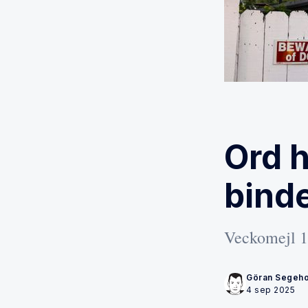
Ord h
bind
Veckomejl 1
Göran Segeh
4 sep 2025