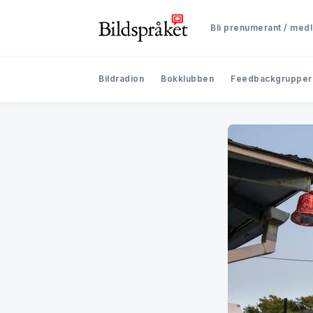
Bli prenumerant / med
Bildradion
Bokklubben
Feedbackgrupper