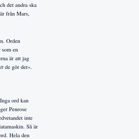
ch det andra ska
 är från Mars,
um. Orden
r som en
rna är att jag
tt
de gör det«.
 Inga ord kan
oger Penrose
edvetandet inte
datamaskin. Så är
 ord. Hela den