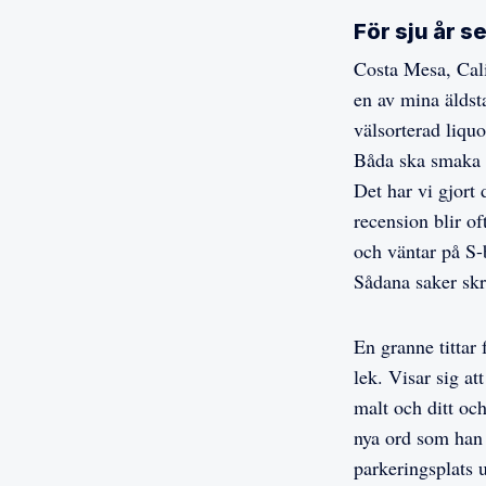
För sju år s
Costa Mesa, Cal
en av mina äldst
välsorterad liquo
Båda ska smaka på
Det har vi gjort 
recension blir o
och väntar på S-b
Sådana saker skr
En granne tittar 
lek. Visar sig a
malt och ditt oc
nya ord som han 
parkeringsplats u