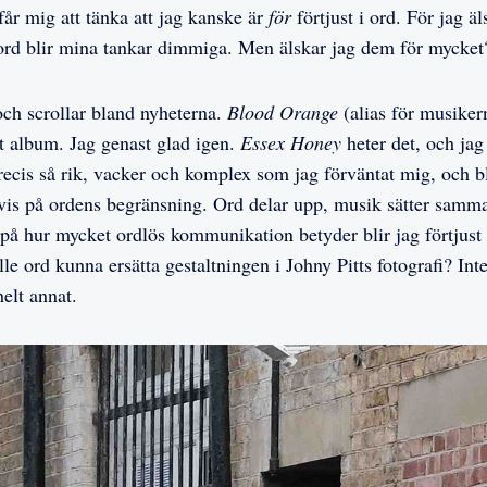
får mig att tänka att jag kanske är
för
förtjust i ord. För jag ä
ord blir mina tankar dimmiga. Men älskar jag dem för mycket
 och scrollar bland nyheterna.
Blood Orange
(alias för musike
tt album. Jag genast glad igen.
Essex Honey
heter det,
och jag
ecis så rik, vacker och komplex som jag förväntat mig, och bl
bevis på ordens begränsning. Ord delar upp, musik sätter samm
s på hur mycket ordlös kommunikation betyder blir jag förtjust
lle ord kunna ersätta gestaltningen i Johny Pitts fotografi? Int
helt annat.