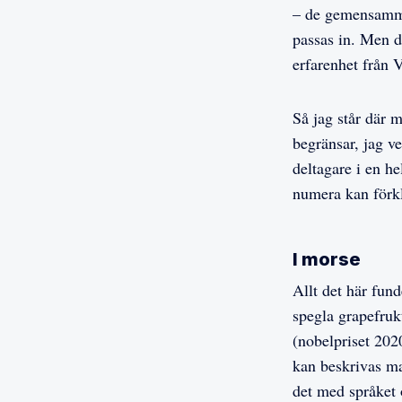
– de gemensamma 
passas in. Men de
erfarenhet från 
Så jag står där
begränsar, jag v
deltagare i en he
numera kan förk
I morse
Allt det här fun
spegla grapefruk
(nobelpriset 202
kan beskrivas ma
det med språket 