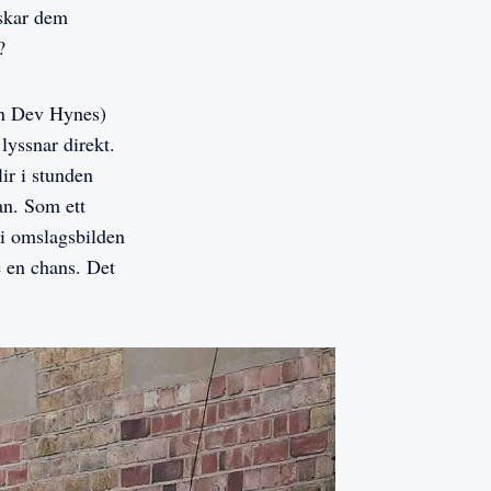
lskar dem
?
rn Dev Hynes)
lyssnar direkt.
ir i stunden
an. Som ett
 i omslagsbilden
e en chans. Det