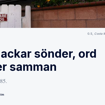
G.S, 
Costa 
ackar sönder, ord
er samman
85.
olm