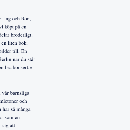
. Jag och Ron,
vi köpt på en
delar broderligt.
 en liten bok.
ilder till. En
erlin när du står
en bra konsert.«
i vår barnsliga
umletoner och
n har så många
kar som en
 sig att