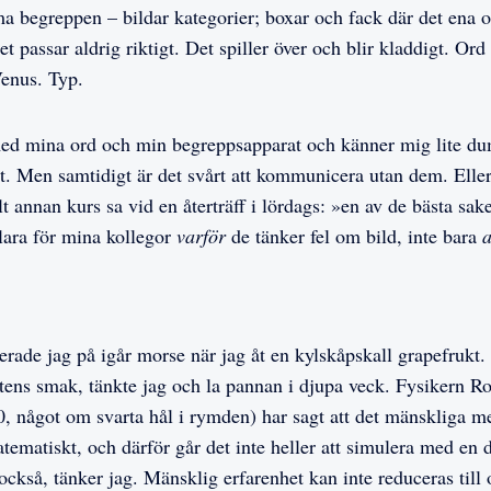
begreppen – bildar kategorier; boxar och fack där det ena o
t passar aldrig riktigt. Det spiller över och blir kladdigt. Ord
Venus. Typ.
 med mina ord och min begreppsapparat och känner mig lite d
et. Men samtidigt är det svårt att kommunicera utan dem. Elle
lt annan kurs sa vid en återträff i lördags: »en av de bästa sake
lara för mina kollegor
varför
de tänker fel om bild, inte bara
a
derade jag på igår morse när jag åt en kylskåpskall grapefrukt.
tens smak, tänkte jag och la pannan i djupa veck. Fysikern R
0, något om svarta hål i rymden) har sagt att det mänskliga m
tematiskt, och därför går det inte heller att simulera med en 
också, tänker jag. Mänsklig erfarenhet kan inte reduceras till